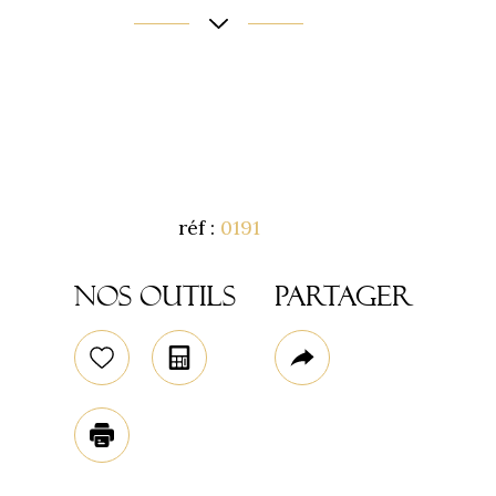
réf :
0191
Code postal
Nos outils
Partager
45320
Sélectionner
Calculatrice
Plus
surface terrain
02
de
1,03 ha
Plus d'infos
partage
Imprimer
Nombre de pièce
9