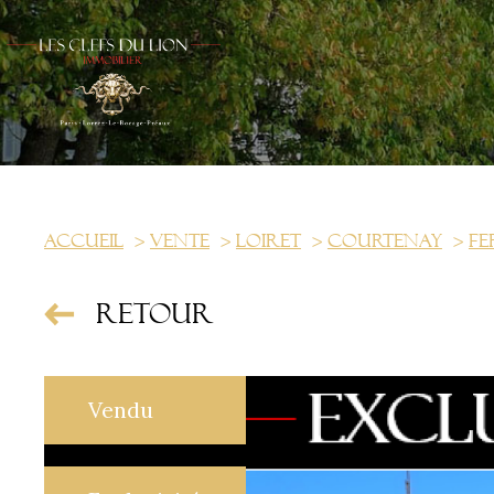
Accueil
Vente
Loiret
Courtenay
Fe
Retour
Vendu
us