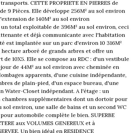
 transports. CETTE PROPRIETE EN PIERRES de
 de 9 Pièces. Elle développe 256M² au sol environ
d'extension de 140M² au sol environ
 un total exploitable de 396M² au sol environ, ceci
ttenante et déjà communicante avec l'habitation
été est implantée sur un parc d'environ 10 316M²
 hectare arboré de grands arbres et offre un
t de 10X5. Elle se compose au RDC : d'un vestibule
séjour de 44M² au sol environ avec cheminée en
olombages apparents, d'une cuisine indépendante,
ambres de plain-pied, d'un espace bureau, d'une
un Water-Closet indépendant. A l'étage : un
 chambres supplémentaires dont un dortoir pour
u sol environ, une salle de bains et un second WC
e pour automobile complète le bien. SUPERBE
CTERE aux VOLUMES GENEREUX et à
ERVEE. Un bien idéal en RESIDENCE