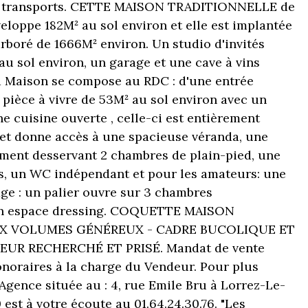
t transports. CETTE MAISON TRADITIONNELLE de
veloppe 182M² au sol environ et elle est implantée
arboré de 1666M² environ. Un studio d'invités
u sol environ, un garage et une cave à vins
a Maison se compose au RDC : d'une entrée
 pièce à vivre de 53M² au sol environ avec un
e cuisine ouverte , celle-ci est entièrement
et donne accès à une spacieuse véranda, une
ment desservant 2 chambres de plain-pied, une
s, un WC indépendant et pour les amateurs: une
étage : un palier ouvre sur 3 chambres
un espace dressing. COQUETTE MAISON
X VOLUMES GÉNÉREUX - CADRE BUCOLIQUE ET
UR RECHERCHÉ ET PRISÉ. Mandat de vente
oraires à la charge du Vendeur. Pour plus
 Agence située au : 4, rue Emile Bru à Lorrez-Le-
est à votre écoute au 01.64.24.30.76. "Les