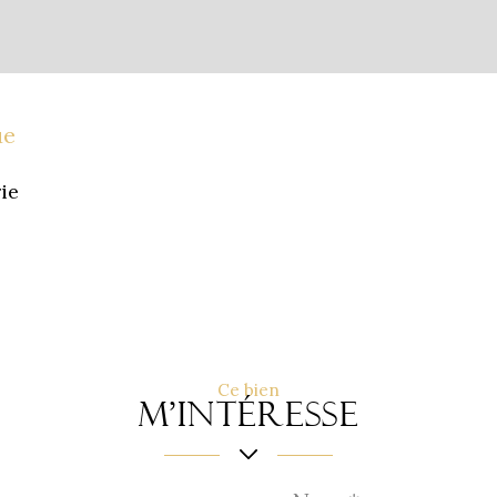
ue
ie
Ce bien
m'intéresse
Nom