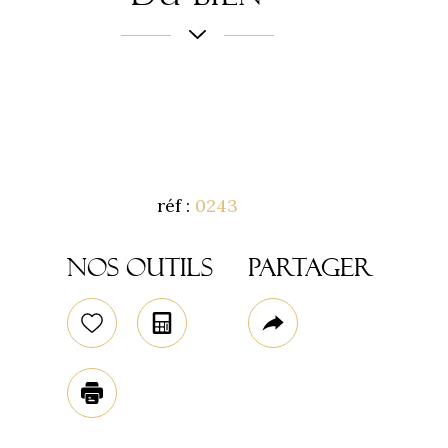
réf :
0243
Code postal
Nos outils
Partager
77710
Sélectionner
Calculatrice
Plus
surface terrain
02
de
1 666 m²
Plus d'infos
partage
Imprimer
Nombre de pièce
8