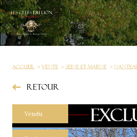
Accueil
Vente
Seine et marne
Nanteau
Retour
Vendu
us