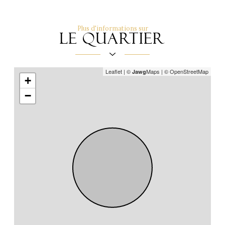
partage
Plus d'informations sur
le quartier
Leaflet
|
©
Maps
|
© OpenStreetMap
Jawg
+
−