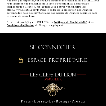
» ne sont pas respectés, vous pouvez adresser une réclamation à la CNIL. Nous
vous informons de l’existence de la liste d'opposition au démarchage
téléphonique « Bloctel », sur laquelle vous pouvez vous inscrire ici :
https://www.bloctel.gouv.fr
. Dans le cadre de la protection des Données
personnelles, nous vous invitons à ne pas inscrire de Données sensibles dans
le champ de saisie libre.
Ce site est protégé par reCAPTCHA, les
Politiques de Confidentialité
et es
Conditions d'utilisation
de Google s'appliquent.
Se connecter
ESPACE PROPRIÉTAIRE