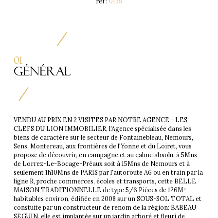
réf :
0139
01
Général
VENDU AU PRIX EN 2 VISITES PAR NOTRE AGENCE - LES
CLEFS DU LION IMMOBILIER, l'Agence spécialisée dans les
biens de caractère sur le secteur de Fontainebleau, Nemours,
Sens, Montereau, aux frontières de l'Yonne et du Loiret, vous
propose de découvrir, en campagne et au calme absolu, à 5Mns
de Lorrez-Le-Bocage-Préaux soit à 15Mns de Nemours et à
seulement 1h10Mns de PARIS par l'autoroute A6 ou en train par la
ligne R, proche commerces, écoles et transports, cette BELLE
MAISON TRADITIONNELLE de type 5/6 Pièces de 126M²
habitables environ, édifiée en 2008 sur un SOUS-SOL TOTAL et
constuite par un constructeur de renom de la région: BABEAU
SEGUIN, elle est implantée sur un jardin arboré et fleuri de