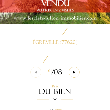
Égreville (77620)
/
08
01
Prix
du bien