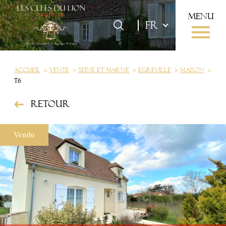
menu
Langue
Langue
FR
0
FR
Accueil
Accueil
Vente
Seine et marne
Egreville
Maison
T6
Retour
Vendu