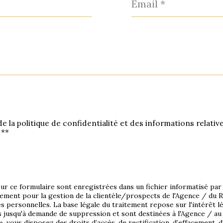
*
de la politique de confidentialité et des informations relati
 **
sur ce formulaire sont enregistrées dans un fichier informatisé pa
ement pour la gestion de la clientèle/prospects de l'Agence / du 
 personnelles. La base légale du traitement repose sur l'intérêt l
s jusqu'à demande de suppression et sont destinées à l'Agence / a
 », vous disposez des droits d’accès, de rectification, d’effacement, d