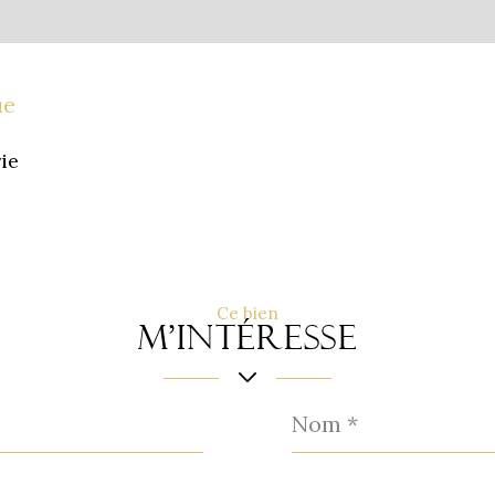
ue
ie
Ce bien
m'intéresse
Nom
*
Email