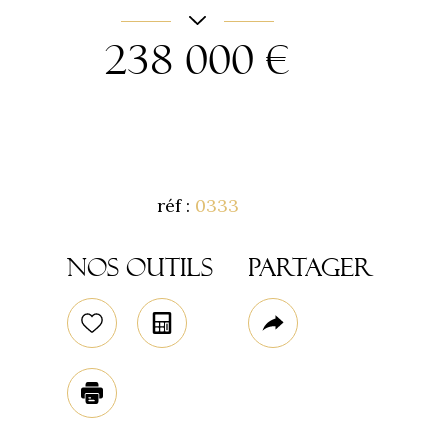
238 000 €
réf :
0333
Code postal
Nos outils
Partager
77710
Sélectionner
Calculatrice
Plus
surface terrain
02
de
2 534 m²
Plus d'infos
partage
Imprimer
Nombre de pièce
7