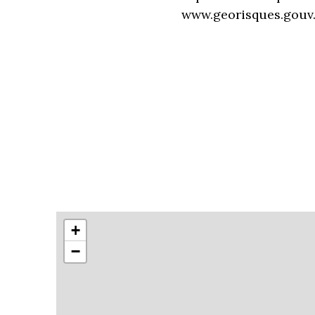
www.georisques.gouv.f
+
−