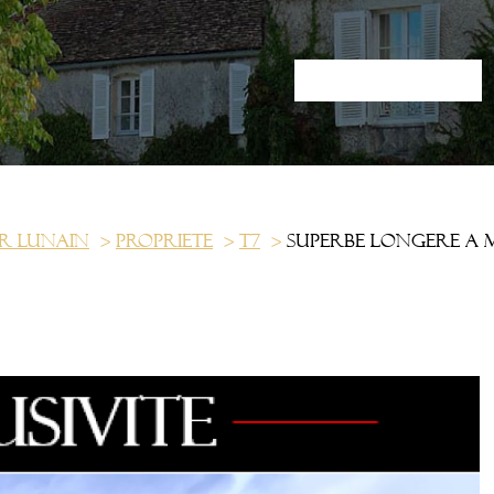
r lunain
Propriete
T7
Superbe longere a 