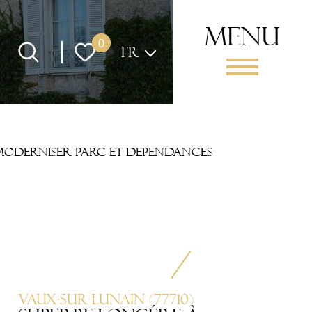
menu
Langue
0
FR
moderniser parc et dependances
Vaux-sur-Lunain (77710)