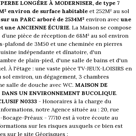
PERBE LONGÉRE À MODERNISER, de type 7
26M² environ de surface habitable
et 252M² au sol
e sur un PARC arboré de 2534M²
environ avec
une
t une ANCIENNE ÉCURIE
. La Maison se compose
, d’une pièce de réception de 68M² au sol environ
s-plafond de 3M50 et une cheminée en pierres
isine indépendante et dînatoire, d'un
mbre de plain-pied, d'une salle de bains et d'un
el. À l'étage : une vaste pièce TV-JEUX-LOISIRS en
 sol environ, un dégagement, 3 chambres
ne salle de douche avec WC.
MAISON DE
E DANS UN ENVIRONNEMENT BUCOLIQUE
.
CLUSIF N0333
- Honoraires à la charge du
informations, notre Agence située au : 20, rue
-Bocage-Préaux - 77710 est à votre écoute au
nformations sur les risques auxquels ce bien est
s sur le site Géorisques :