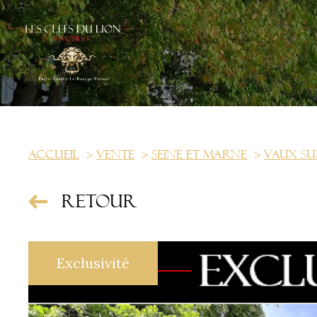
Accueil
Vente
Seine et marne
Vaux su
Retour
Exclusivité
us