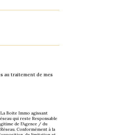
ves au traitement de mes
r La Boite Immo agissant
Réseau qui reste Responsable
égitime de l'Agence / du
u Réseau. Conformément à la
’opposition, de limitation et