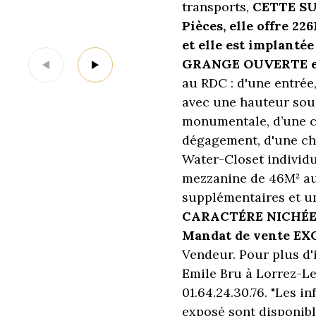
transports,
CETTE SU
Pièces, elle offre 2
et elle est implanté
GRANGE OUVERTE e
au RDC : d'une entrée
avec une hauteur sou
monumentale, d’une cu
dégagement, d'une cha
Water-Closet individu
mezzanine de 46M² au
supplémentaires et u
CARACTÉRE
NICHÉ
Mandat de vente EX
Vendeur. Pour plus d'
Emile Bru à Lorrez-Le
01.64.24.30.76. "Les i
exposé sont disponible