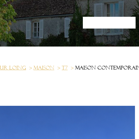
ur loing
Maison
T7
Maison contemporain