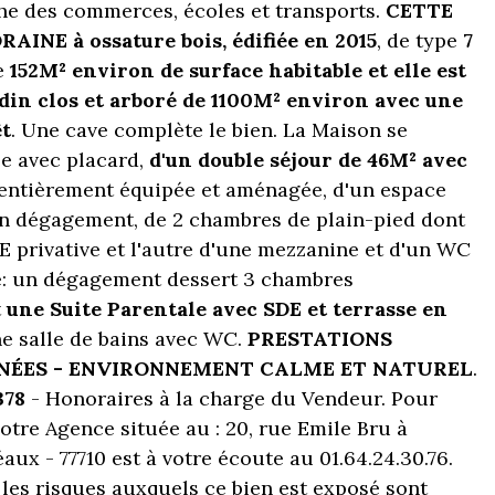
e des commerces, écoles et transports.
CETTE
NE à ossature bois, édifiée en 2015
, de type
7
e
152M² environ de surface habitable et elle est
din clos et arboré de 1100M² environ avec une
êt
. Une cave complète le bien. La Maison se
e avec placard,
d'un double séjour de 46M² avec
entièrement équipée et aménagée, d'un espace
un dégagement, de 2 chambres de plain-pied dont
 privative et l'autre d'une mezzanine et d'un WC
ge: un dégagement dessert 3 chambres
t
une Suite Parentale avec SDE et terrasse en
e salle de bains avec WC.
PRESTATIONS
NÉES - ENVIRONNEMENT CALME ET NATUREL
.
378
- Honoraires à la charge du Vendeur. Pour
otre Agence située au : 20, rue Emile Bru à
ux - 77710 est à votre écoute au 01.64.24.30.76.
 les risques auxquels ce bien est exposé sont