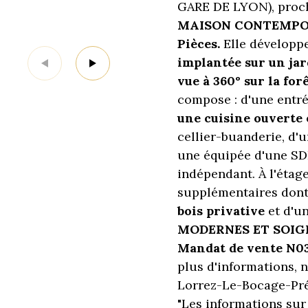
GARE DE LYON), proch
MAISON CONTEMPORAI
Pièces.
Elle développ
implantée sur un jar
vue à 360° sur la for
compose : d'une entré
une cuisine ouverte
cellier-buanderie, d'
une équipée d'une SDE
indépendant. À l'éta
supplémentaires don
bois privative
et d'un
MODERNES ET SOIG
Mandat de vente N0
plus d'informations, n
Lorrez-Le-Bocage-Préa
"Les informations sur