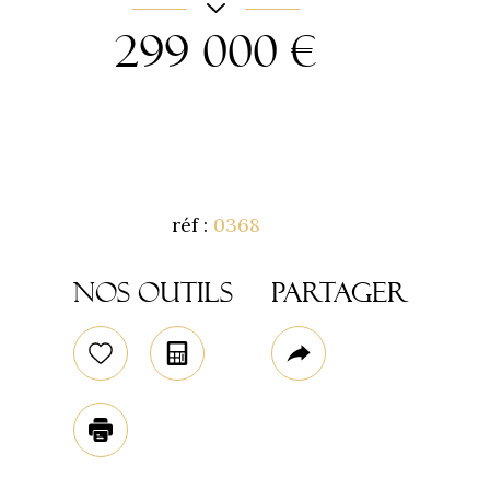
299 000 €
réf :
0368
Code postal
Nos outils
Partager
77250
Sélectionner
Calculatrice
Plus
surface terrain
02
de
1 100 m²
Plus d'infos
partage
Imprimer
Nombre de pièce
7