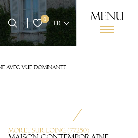
menu
Langue
0
FR
e avec vue dominante
Moret-sur-Loing (77250)
MAISON CONTEMPORAINE