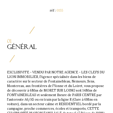
réf :
0155
01
Général
EXCLUSIVITE - VENDU PAR NOTRE AGENCE - LES CLEFS DU
LION IMMOBILIER, l'Agence spécialisée dans les biens de
caractère sur le secteur de Fontainebleau, Nemours, Sens,
Montereau, aux frontières de l'Yonne et du Loiret, vous propose
de découvrir à 6Mns de MORET SUR LOING soit 14Mns de
FONTAINEBLEAU et seulement 1heure de PARIS CENTRE par
l'autoroute A6/A5 ou en train par la ligne R (Gare à 6Mns en
voiture), dans un secteur calme et RESIDENTIEL bordé par la
campagne, proche commerces, écoles et transports, CETTE
CHARMANTE MAISON FAMILIALE de type 6/7 Pièces de 119M²