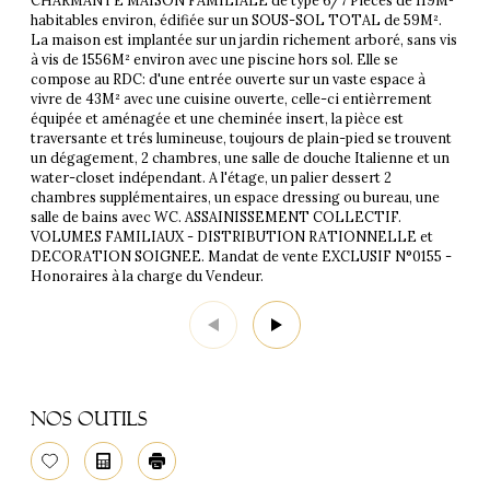
habitables environ, édifiée sur un SOUS-SOL TOTAL de 59M².
La maison est implantée sur un jardin richement arboré, sans vis
à vis de 1556M² environ avec une piscine hors sol. Elle se
compose au RDC: d'une entrée ouverte sur un vaste espace à
vivre de 43M² avec une cuisine ouverte, celle-ci entièrrement
équipée et aménagée et une cheminée insert, la pièce est
traversante et trés lumineuse, toujours de plain-pied se trouvent
un dégagement, 2 chambres, une salle de douche Italienne et un
water-closet indépendant. A l'étage, un palier dessert 2
chambres supplémentaires, un espace dressing ou bureau, une
salle de bains avec WC. ASSAINISSEMENT COLLECTIF.
VOLUMES FAMILIAUX - DISTRIBUTION RATIONNELLE et
DECORATION SOIGNEE. Mandat de vente EXCLUSIF N°0155 -
Honoraires à la charge du Vendeur.
Nos outils
Sélectionner
Calculatrice
Imprimer