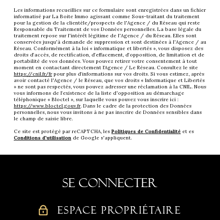
Les informations recueillies sur ce formulaire sont enregistrées dans un fichier
informatisé par La Boite Immo agissant comme Sous-traitant du traitement
pour la gestion de la clientèle/prospects de l'Agence / du Réseau qui reste
Responsable du Traitement de vos Données personnelles. La base légale du
traitement repose sur l'intérêt légitime de l'Agence / du Réseau. Elles sont
conservées jusqu'à demande de suppression et sont destinées à l'Agence / au
Réseau. Conformément à la loi « informatique et libertés », vous disposez des
droits d’accès, de rectification, d’effacement, d’opposition, de limitation et de
portabilité de vos données. Vous pouvez retirer votre consentement à tout
moment en contactant directement l’Agence / Le Réseau. Consultez le site
https://cnil.fr/fr
pour plus d’informations sur vos droits. Si vous estimez, après
avoir contacté l'Agence / le Réseau, que vos droits « Informatique et Libertés
» ne sont pas respectés, vous pouvez adresser une réclamation à la CNIL. Nous
vous informons de l’existence de la liste d'opposition au démarchage
téléphonique « Bloctel », sur laquelle vous pouvez vous inscrire ici :
https://www.bloctel.gouv.fr
. Dans le cadre de la protection des Données
personnelles, nous vous invitons à ne pas inscrire de Données sensibles dans
le champ de saisie libre.
Ce site est protégé par reCAPTCHA, les
Politiques de Confidentialité
et es
Conditions d'utilisation
de Google s'appliquent.
Se connecter
ESPACE PROPRIÉTAIRE