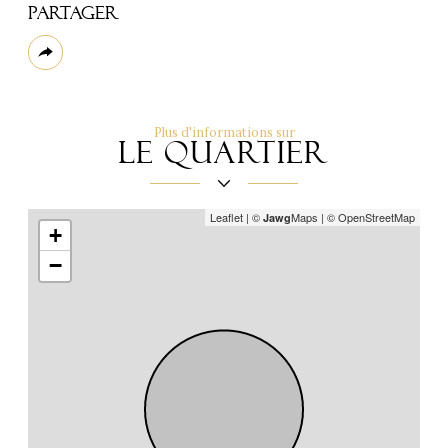
Partager
Plus
de
partage
Plus d'informations sur
le quartier
Leaflet
|
©
Maps
|
© OpenStreetMap
Jawg
+
−