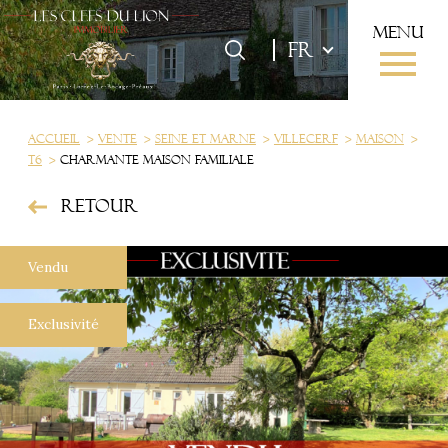
menu
Langue
Langue
FR
0
FR
Accueil
Accueil
Vente
Seine et marne
Villecerf
Maison
T6
Charmante maison familiale
Retour
Vendu
Exclusivité