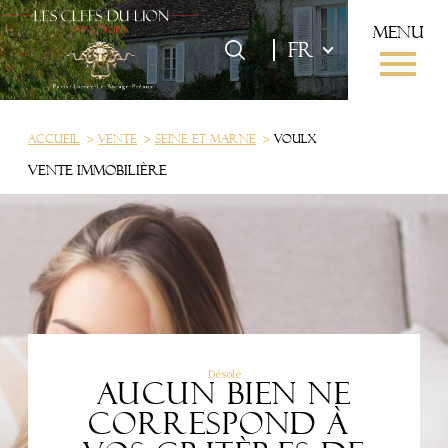
menu
Langue
Langue
FR
0
FR
Accueil
Accueil
Vente
Seine et marne
Voulx
Vente immobilière
Désolé
Aucun bien ne
correspond à