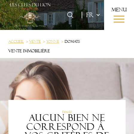
menu
Langue
Langue
FR
0
FR
Accueil
Accueil
Vente
Yonne
Domats
Vente immobilière
Désolé
Aucun bien ne
correspond à