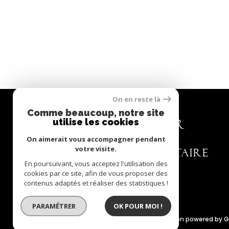
On en reste là
Comme beaucoup, notre site
utilise les cookies
Se connecter
On aimerait vous accompagner pendant
votre visite.
ESPACE PROPRIÉTAIRE
En poursuivant, vous acceptez l'utilisation des
cookies par ce site, afin de vous proposer des
contenus adaptés et réaliser des statistiques !
PARAMÉTRER
OK POUR MOI !
© 2022
Tous droits réservés
Traduction powered by 