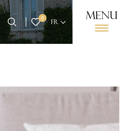
menu
Langue
0
FR