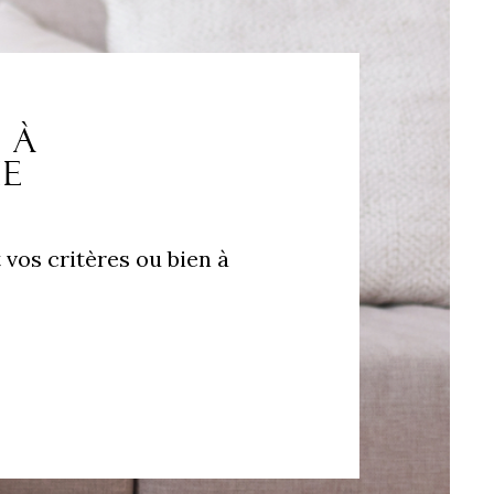
d à
he
 vos critères ou bien à