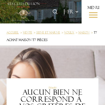
menu
Langue
Langue
FR
0
FR
Accueil
Accueil
Vente
Seine et marne
Voulx
Maison
T7
Achat Maison T7 pièces
Désolé
Aucun bien ne
correspond à